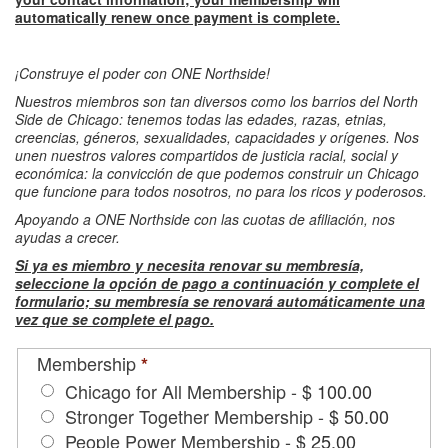
automatically renew once payment is complete.
¡Construye el poder con ONE Northside!
Nuestros miembros son tan diversos como los barrios del North
Side de Chicago: tenemos todas las edades, razas, etnias,
creencias, géneros, sexualidades, capacidades y orígenes. Nos
unen nuestros valores compartidos de justicia racial, social y
económica: la convicción de que podemos construir un Chicago
que funcione para todos nosotros, no para los ricos y poderosos.
Apoyando a ONE Northside con las cuotas de afiliación, nos
ayudas a crecer.
Si ya es miembro y necesita renovar su membresía,
seleccione la opción de pago a continuación y complete el
formulario; su membresía se renovará automáticamente una
vez que se complete el pago.
Membership
*
Chicago for All Membership
-
$ 100.00
Stronger Together Membership
-
$ 50.00
People Power Membership
-
$ 25.00